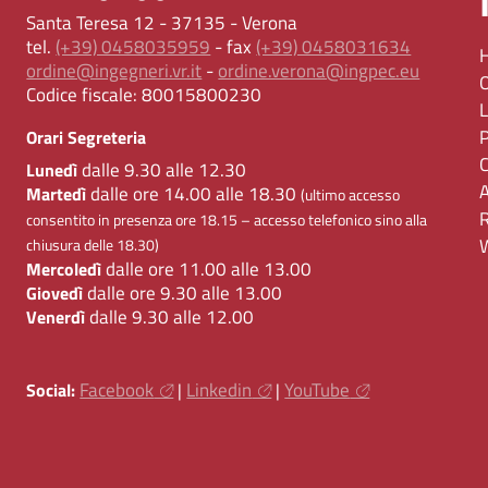
Santa Teresa 12 - 37135 - Verona
tel.
(+39) 0458035959
- fax
(+39) 0458031634
ordine@ingegneri.vr.it
-
ordine.verona@ingpec.eu
Codice fiscale:
80015800230
Orari Segreteria
dalle 9.30 alle 12.30
Lunedì
dalle ore 14.00 alle 18.30
Martedì
(ultimo accesso
consentito in presenza ore 18.15 – accesso telefonico sino alla
chiusura delle 18.30)
dalle ore 11.00 alle 13.00
Mercoledì
dalle ore 9.30 alle 13.00
Giovedì
dalle 9.30 alle 12.00
Venerdì
Facebook
Linkedin
YouTube
Social:
|
|