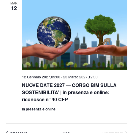
MAR
12
12 Gennaio 2027,09:00
-
23 Marzo 2027,12:00
NUOVE DATE 2027 — CORSO BIM SULLA
SOSTENIBILITA’ | in presenza e online:
riconosce n° 40 CFP
in presenza e online
Eventi
precedenti
Oggi
Prossimi eventi