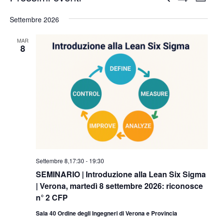
Lista
Vis
Mostra
Ricerca
Seleziona
Filtri
Nav
la
Settembre 2026
e
data.
viste
MAR
8
Navigazio
Settembre 8,17:30
-
19:30
SEMINARIO | Introduzione alla Lean Six Sigma
| Verona, martedì 8 settembre 2026: riconosce
n° 2 CFP
Sala 40 Ordine degli Ingegneri di Verona e Provincia