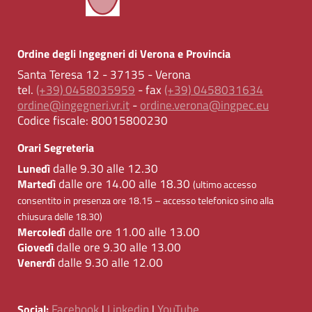
Ordine degli Ingegneri di Verona e Provincia
Santa Teresa 12 - 37135 - Verona
tel.
(+39) 0458035959
- fax
(+39) 0458031634
ordine@ingegneri.vr.it
-
ordine.verona@ingpec.eu
Codice fiscale:
80015800230
Orari Segreteria
dalle 9.30 alle 12.30
Lunedì
dalle ore 14.00 alle 18.30
Martedì
(ultimo accesso
consentito in presenza ore 18.15 – accesso telefonico sino alla
chiusura delle 18.30)
dalle ore 11.00 alle 13.00
Mercoledì
dalle ore 9.30 alle 13.00
Giovedì
dalle 9.30 alle 12.00
Venerdì
Facebook
Linkedin
YouTube
Social:
|
|