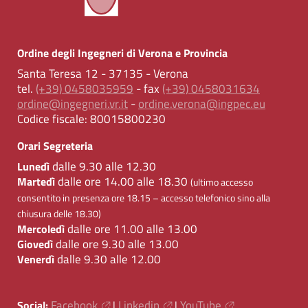
Ordine degli Ingegneri di Verona e Provincia
Santa Teresa 12 - 37135 - Verona
tel.
(+39) 0458035959
- fax
(+39) 0458031634
ordine@ingegneri.vr.it
-
ordine.verona@ingpec.eu
Codice fiscale:
80015800230
Orari Segreteria
dalle 9.30 alle 12.30
Lunedì
dalle ore 14.00 alle 18.30
Martedì
(ultimo accesso
consentito in presenza ore 18.15 – accesso telefonico sino alla
chiusura delle 18.30)
dalle ore 11.00 alle 13.00
Mercoledì
dalle ore 9.30 alle 13.00
Giovedì
dalle 9.30 alle 12.00
Venerdì
Facebook
Linkedin
YouTube
Social:
|
|