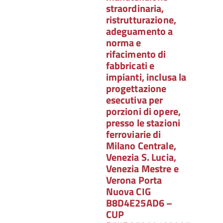
straordinaria,
ristrutturazione,
adeguamento a
norma e
rifacimento di
fabbricati e
impianti, inclusa la
progettazione
esecutiva per
porzioni di opere,
presso le stazioni
ferroviarie di
Milano Centrale,
Venezia S. Lucia,
Venezia Mestre e
Verona Porta
Nuova CIG
B8D4E25AD6 –
CUP