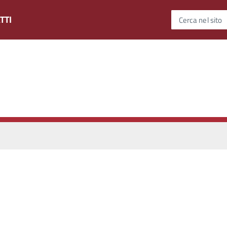
TTI
Cerca nel sito
t
a
d