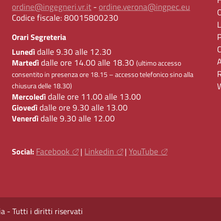
ordine@ingegneri.vr.it
-
ordine.verona@ingpec.eu
Codice fiscale:
80015800230
Orari Segreteria
dalle 9.30 alle 12.30
Lunedì
dalle ore 14.00 alle 18.30
Martedì
(ultimo accesso
consentito in presenza ore 18.15 – accesso telefonico sino alla
chiusura delle 18.30)
dalle ore 11.00 alle 13.00
Mercoledì
dalle ore 9.30 alle 13.00
Giovedì
dalle 9.30 alle 12.00
Venerdì
Facebook
Linkedin
YouTube
Social:
|
|
 Tutti i diritti riservati