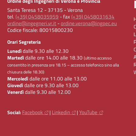
Ordine degli Ingegneri di Verona e Provincia
Santa Teresa 12 - 37135 - Verona
tel.
(+39) 0458035959
- fax
(+39) 0458031634
ordine@ingegneri.vr.it
-
ordine.verona@ingpec.eu
Codice fiscale:
80015800230
Orari Segreteria
dalle 9.30 alle 12.30
Lunedì
dalle ore 14.00 alle 18.30
Martedì
(ultimo accesso
consentito in presenza ore 18.15 – accesso telefonico sino alla
chiusura delle 18.30)
dalle ore 11.00 alle 13.00
Mercoledì
dalle ore 9.30 alle 13.00
Giovedì
dalle 9.30 alle 12.00
Venerdì
Facebook
Linkedin
YouTube
Social:
|
|