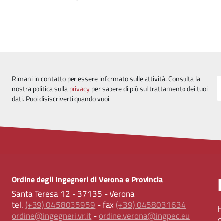
Rimani in contatto per essere informato sulle attività. Consulta la
nostra politica sulla
privacy
per sapere di più sul trattamento dei tuoi
dati. Puoi disiscriverti quando vuoi.
Ordine degli Ingegneri di Verona e Provincia
Santa Teresa 12 - 37135 - Verona
tel.
(+39) 0458035959
- fax
(+39) 0458031634
ordine@ingegneri.vr.it
-
ordine.verona@ingpec.eu