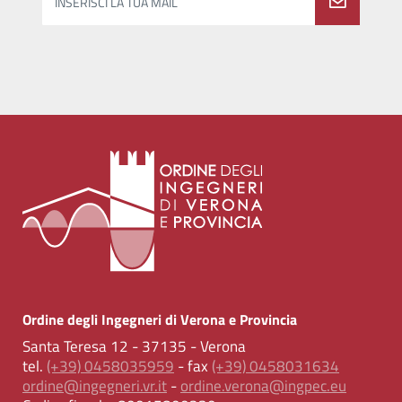
INSERISCI LA TUA MAIL
Ordine degli Ingegneri di Verona e Provincia
Santa Teresa 12 - 37135 - Verona
tel.
(+39) 0458035959
- fax
(+39) 0458031634
ordine@ingegneri.vr.it
-
ordine.verona@ingpec.eu