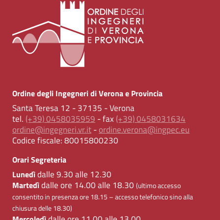
Ordine degli Ingegneri di Verona e Provincia
Santa Teresa 12 - 37135 - Verona
tel.
(+39) 0458035959
- fax
(+39) 0458031634
ordine@ingegneri.vr.it
-
ordine.verona@ingpec.eu
Codice fiscale:
80015800230
Orari Segreteria
dalle 9.30 alle 12.30
Lunedì
dalle ore 14.00 alle 18.30
Martedì
(ultimo accesso
consentito in presenza ore 18.15 – accesso telefonico sino alla
chiusura delle 18.30)
dalle ore 11.00 alle 13.00
Mercoledì