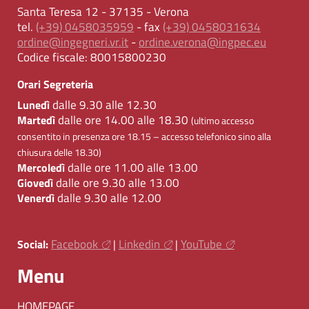
Santa Teresa 12 - 37135 - Verona
tel.
(+39) 0458035959
- fax
(+39) 0458031634
ordine@ingegneri.vr.it
-
ordine.verona@ingpec.eu
Codice fiscale:
80015800230
Orari Segreteria
dalle 9.30 alle 12.30
Lunedì
dalle ore 14.00 alle 18.30
Martedì
(ultimo accesso
consentito in presenza ore 18.15 – accesso telefonico sino alla
chiusura delle 18.30)
dalle ore 11.00 alle 13.00
Mercoledì
dalle ore 9.30 alle 13.00
Giovedì
dalle 9.30 alle 12.00
Venerdì
Facebook
Linkedin
YouTube
Social:
|
|
Menu
HOMEPAGE