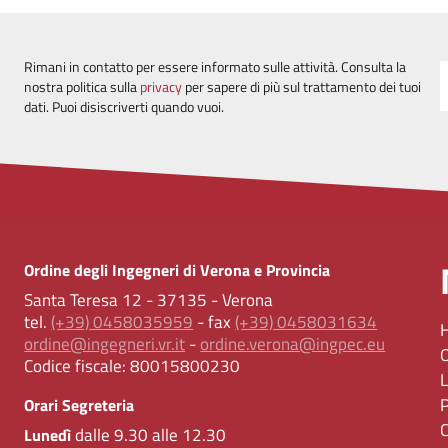
Rimani in contatto per essere informato sulle attività. Consulta la
nostra politica sulla
privacy
per sapere di più sul trattamento dei tuoi
dati. Puoi disiscriverti quando vuoi.
Ordine degli Ingegneri di Verona e Provincia
Santa Teresa 12 - 37135 - Verona
tel.
(+39) 0458035959
- fax
(+39) 0458031634
ordine@ingegneri.vr.it
-
ordine.verona@ingpec.eu
Codice fiscale:
80015800230
Orari Segreteria
dalle 9.30 alle 12.30
Lunedì