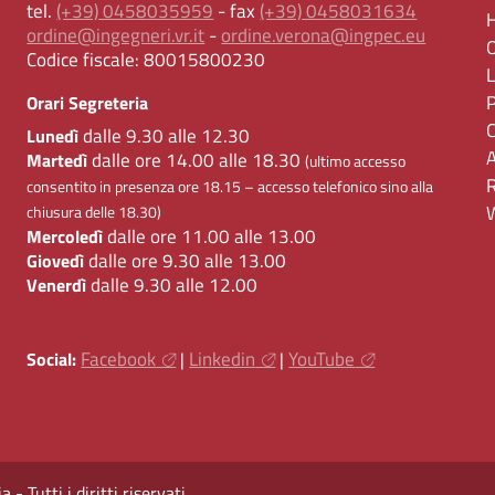
tel.
(+39) 0458035959
- fax
(+39) 0458031634
ordine@ingegneri.vr.it
-
ordine.verona@ingpec.eu
Codice fiscale:
80015800230
Orari Segreteria
dalle 9.30 alle 12.30
Lunedì
dalle ore 14.00 alle 18.30
Martedì
(ultimo accesso
consentito in presenza ore 18.15 – accesso telefonico sino alla
chiusura delle 18.30)
dalle ore 11.00 alle 13.00
Mercoledì
dalle ore 9.30 alle 13.00
Giovedì
dalle 9.30 alle 12.00
Venerdì
Facebook
Linkedin
YouTube
Social:
|
|
 Tutti i diritti riservati