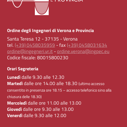
Ordine degli Ingegneri di Verona e Provincia
Santa Teresa 12 - 37135 - Verona
tel.
(+39) 0458035959
- fax
(+39) 0458031634
ordine@ingegneri.vr.it
-
ordine.verona@ingpec.eu
Codice fiscale:
80015800230
Orari Segreteria
dalle 9.30 alle 12.30
Lunedì
dalle ore 14.00 alle 18.30
Martedì
(ultimo accesso
consentito in presenza ore 18.15 – accesso telefonico sino alla
chiusura delle 18.30)
dalle ore 11.00 alle 13.00
Mercoledì
dalle ore 9.30 alle 13.00
Giovedì
dalle 9.30 alle 12.00
Venerdì