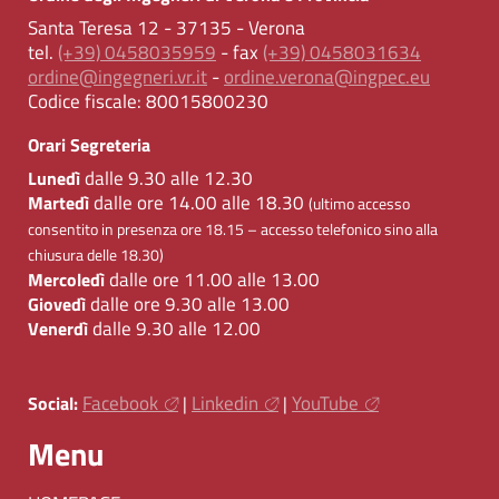
Santa Teresa 12 - 37135 - Verona
tel.
(+39) 0458035959
- fax
(+39) 0458031634
ordine@ingegneri.vr.it
-
ordine.verona@ingpec.eu
Codice fiscale:
80015800230
Orari Segreteria
dalle 9.30 alle 12.30
Lunedì
dalle ore 14.00 alle 18.30
Martedì
(ultimo accesso
consentito in presenza ore 18.15 – accesso telefonico sino alla
chiusura delle 18.30)
dalle ore 11.00 alle 13.00
Mercoledì
dalle ore 9.30 alle 13.00
Giovedì
dalle 9.30 alle 12.00
Venerdì
Facebook
Linkedin
YouTube
Social:
|
|
Menu