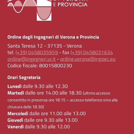
Ordine degli Ingegneri di Verona e Provincia
Santa Teresa 12 - 37135 - Verona
tel.
(+39) 0458035959
- fax
(+39) 0458031634
ordine@ingegneri.vr.it
-
ordine.verona@ingpec.eu
Codice fiscale:
80015800230
Orari Segreteria
dalle 9.30 alle 12.30
Lunedì
dalle ore 14.00 alle 18.30
Martedì
(ultimo accesso
consentito in presenza ore 18.15 – accesso telefonico sino alla
chiusura delle 18.30)
dalle ore 11.00 alle 13.00
Mercoledì
dalle ore 9.30 alle 13.00
Giovedì
dalle 9.30 alle 12.00
Venerdì