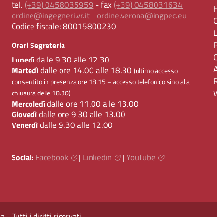
tel.
(+39) 0458035959
- fax
(+39) 0458031634
ordine@ingegneri.vr.it
-
ordine.verona@ingpec.eu
Codice fiscale:
80015800230
Orari Segreteria
dalle 9.30 alle 12.30
Lunedì
dalle ore 14.00 alle 18.30
Martedì
(ultimo accesso
consentito in presenza ore 18.15 – accesso telefonico sino alla
chiusura delle 18.30)
dalle ore 11.00 alle 13.00
Mercoledì
dalle ore 9.30 alle 13.00
Giovedì
dalle 9.30 alle 12.00
Venerdì
Facebook
Linkedin
YouTube
Social:
|
|
 Tutti i diritti riservati