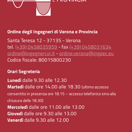
Ordine degli Ingegneri di Verona e Provincia
Santa Teresa 12 - 37135 - Verona
tel.
(+39) 0458035959
- fax
(+39) 0458031634
ordine@ingegneri.vr.it
-
ordine.verona@ingpec.eu
Codice fiscale:
80015800230
Orari Segreteria
dalle 9.30 alle 12.30
Lunedì
dalle ore 14.00 alle 18.30
Martedì
(ultimo accesso
consentito in presenza ore 18.15 – accesso telefonico sino alla
chiusura delle 18.30)
dalle ore 11.00 alle 13.00
Mercoledì
dalle ore 9.30 alle 13.00
Giovedì
dalle 9.30 alle 12.00
Venerdì