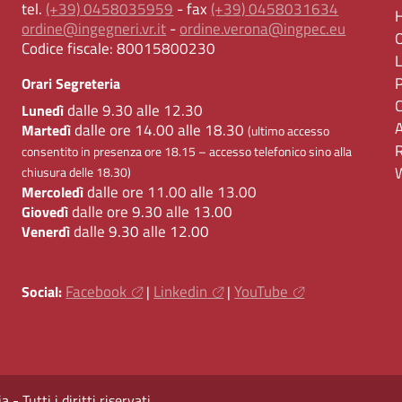
tel.
(+39) 0458035959
- fax
(+39) 0458031634
ordine@ingegneri.vr.it
-
ordine.verona@ingpec.eu
Codice fiscale:
80015800230
Orari Segreteria
dalle 9.30 alle 12.30
Lunedì
dalle ore 14.00 alle 18.30
Martedì
(ultimo accesso
consentito in presenza ore 18.15 – accesso telefonico sino alla
chiusura delle 18.30)
dalle ore 11.00 alle 13.00
Mercoledì
dalle ore 9.30 alle 13.00
Giovedì
dalle 9.30 alle 12.00
Venerdì
Facebook
Linkedin
YouTube
Social:
|
|
 Tutti i diritti riservati