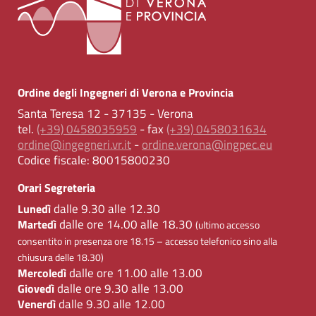
Ordine degli Ingegneri di Verona e Provincia
Santa Teresa 12 - 37135 - Verona
tel.
(+39) 0458035959
- fax
(+39) 0458031634
ordine@ingegneri.vr.it
-
ordine.verona@ingpec.eu
Codice fiscale:
80015800230
Orari Segreteria
dalle 9.30 alle 12.30
Lunedì
dalle ore 14.00 alle 18.30
Martedì
(ultimo accesso
consentito in presenza ore 18.15 – accesso telefonico sino alla
chiusura delle 18.30)
dalle ore 11.00 alle 13.00
Mercoledì
dalle ore 9.30 alle 13.00
Giovedì
dalle 9.30 alle 12.00
Venerdì