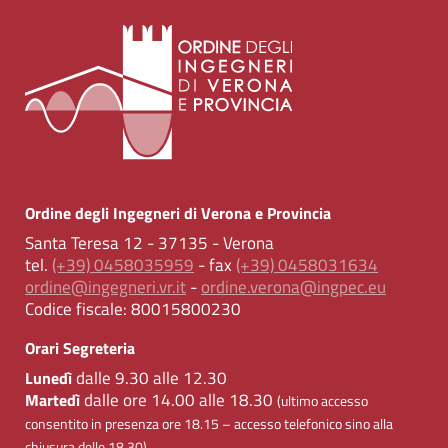
Ordine degli Ingegneri di Verona e Provincia
Santa Teresa 12 - 37135 - Verona
tel.
(+39) 0458035959
- fax
(+39) 0458031634
ordine@ingegneri.vr.it
-
ordine.verona@ingpec.eu
Codice fiscale:
80015800230
Orari Segreteria
dalle 9.30 alle 12.30
Lunedì
dalle ore 14.00 alle 18.30
Martedì
(ultimo accesso
consentito in presenza ore 18.15 – accesso telefonico sino alla
chiusura delle 18.30)