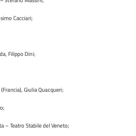
 – Stefano Massini,
simo Cacciari;
a, Filippo Dini;
Francia), Giulia Quacqueri;
o;
a – Teatro Stabile del Veneto;