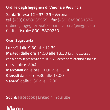
Ordine degli Ingegneri di Verona e Provincia
Santa Teresa 12 - 37135 - Verona
tel.
(+39) 0458035959
- fax
(+39) 0458031634
ordine@ingegneri.vr.it
-
ordine.verona@ingpec.eu
Codice fiscale:
80015800230
Orari Segreteria
dalle 9.30 alle 12.30
Lunedì
dalle ore 14.00 alle 18.30
Martedì
(ultimo accesso
consentito in presenza ore 18.15 – accesso telefonico sino alla
chiusura delle 18.30)
dalle ore 11.00 alle 13.00
Mercoledì
dalle ore 9.30 alle 13.00
Giovedì
dalle 9.30 alle 12.00
Venerdì
Facebook
Linkedin
YouTube
Social:
|
|
Menu