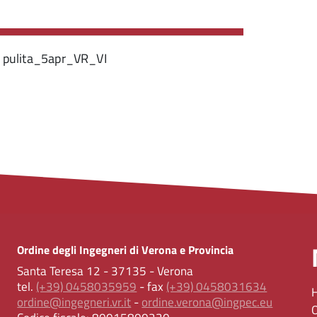
a pulita_5apr_VR_VI
Ordine degli Ingegneri di Verona e Provincia
Santa Teresa 12 - 37135 - Verona
tel.
(+39) 0458035959
- fax
(+39) 0458031634
ordine@ingegneri.vr.it
-
ordine.verona@ingpec.eu