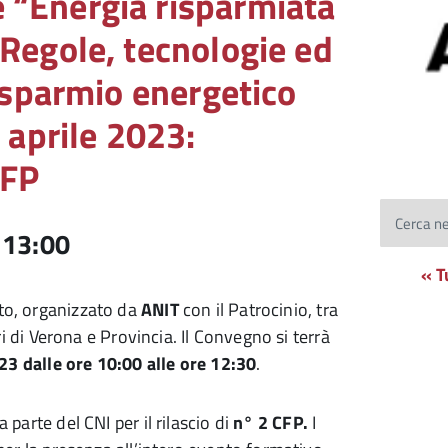
 “Energia risparmiata
 Regole, tecnologie ed
risparmio energetico
5 aprile 2023:
CFP
Cerca ne
-
13:00
« T
to, organizzato da
ANIT
con il Patrocinio, tra
eri di Verona e Provincia. Il Convegno si terrà
023
dalle ore 10:00 alle ore 12:30
.
 parte del CNI per il rilascio di
n° 2 CFP.
I