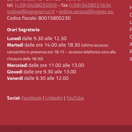
tel.
(+39) 0458035959
- fax
(+39) 0458031634
ordine@ingegneri.vr.it
-
ordine.verona@ingpec.eu
Codice fiscale:
80015800230
Orari Segreteria
dalle 9.30 alle 12.30
Lunedì
dalle ore 14.00 alle 18.30
Martedì
(ultimo accesso
consentito in presenza ore 18.15 – accesso telefonico sino alla
chiusura delle 18.30)
dalle ore 11.00 alle 13.00
Mercoledì
dalle ore 9.30 alle 13.00
Giovedì
dalle 9.30 alle 12.00
Venerdì
Facebook
Linkedin
YouTube
Social:
|
|