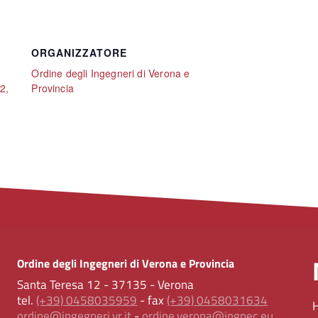
ORGANIZZATORE
Ordine degli Ingegneri di Verona e
2,
Provincia
Ordine degli Ingegneri di Verona e Provincia
Santa Teresa 12 - 37135 - Verona
tel.
(+39) 0458035959
- fax
(+39) 0458031634
ordine@ingegneri.vr.it
-
ordine.verona@ingpec.eu