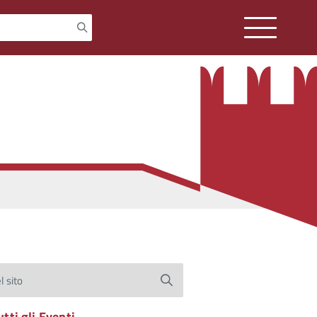
l sito
utti gli Eventi