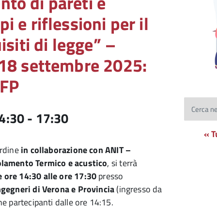
to di pareti e
 e riflessioni per il
isiti di legge” –
 18 settembre 2025:
CFP
Cerca ne
4:30
-
17:30
« T
Ordine
in collaborazione con ANIT –
olamento Termico e acustico
, si terrà
 ore 14:30 alle ore 17:30
presso
ngegneri di Verona e Provincia
(ingresso da
ne partecipanti dalle ore 14:15.