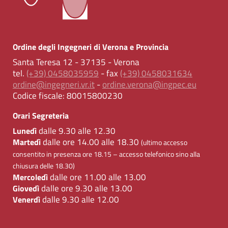
Ordine degli Ingegneri di Verona e Provincia
Santa Teresa 12 - 37135 - Verona
tel.
(+39) 0458035959
- fax
(+39) 0458031634
ordine@ingegneri.vr.it
-
ordine.verona@ingpec.eu
Codice fiscale:
80015800230
Orari Segreteria
dalle 9.30 alle 12.30
Lunedì
dalle ore 14.00 alle 18.30
Martedì
(ultimo accesso
consentito in presenza ore 18.15 – accesso telefonico sino alla
chiusura delle 18.30)
dalle ore 11.00 alle 13.00
Mercoledì
dalle ore 9.30 alle 13.00
Giovedì
dalle 9.30 alle 12.00
Venerdì