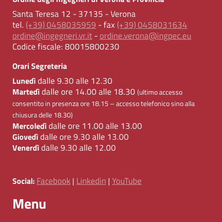
Santa Teresa 12 - 37135 - Verona
tel.
(+39) 0458035959
- fax
(+39) 0458031634
ordine@ingegneri.vr.it
-
ordine.verona@ingpec.eu
Codice fiscale:
80015800230
Orari Segreteria
dalle 9.30 alle 12.30
Lunedì
dalle ore 14.00 alle 18.30
Martedì
(ultimo accesso
consentito in presenza ore 18.15 – accesso telefonico sino alla
chiusura delle 18.30)
dalle ore 11.00 alle 13.00
Mercoledì
dalle ore 9.30 alle 13.00
Giovedì
dalle 9.30 alle 12.00
Venerdì
Facebook
Linkedin
YouTube
Social:
|
|
Menu