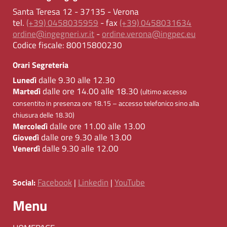
Santa Teresa 12 - 37135 - Verona
tel.
(+39) 0458035959
- fax
(+39) 0458031634
ordine@ingegneri.vr.it
-
ordine.verona@ingpec.eu
Codice fiscale:
80015800230
Orari Segreteria
dalle 9.30 alle 12.30
Lunedì
dalle ore 14.00 alle 18.30
Martedì
(ultimo accesso
consentito in presenza ore 18.15 – accesso telefonico sino alla
chiusura delle 18.30)
dalle ore 11.00 alle 13.00
Mercoledì
dalle ore 9.30 alle 13.00
Giovedì
dalle 9.30 alle 12.00
Venerdì
Facebook
Linkedin
YouTube
Social:
|
|
Menu