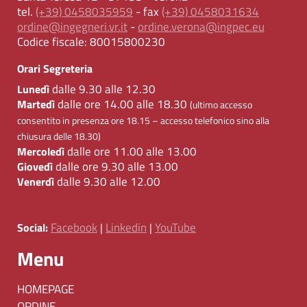
tel.
(+39) 0458035959
- fax
(+39) 0458031634
ordine@ingegneri.vr.it
-
ordine.verona@ingpec.eu
Codice fiscale:
80015800230
Orari Segreteria
dalle 9.30 alle 12.30
Lunedì
dalle ore 14.00 alle 18.30
Martedì
(ultimo accesso
consentito in presenza ore 18.15 – accesso telefonico sino alla
chiusura delle 18.30)
dalle ore 11.00 alle 13.00
Mercoledì
dalle ore 9.30 alle 13.00
Giovedì
dalle 9.30 alle 12.00
Venerdì
Facebook
Linkedin
YouTube
Social:
|
|
Menu
HOMEPAGE
ORDINE