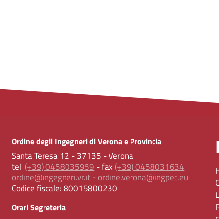
Ordine degli Ingegneri di Verona e Provincia
Santa Teresa 12 - 37135 - Verona
tel.
(+39) 0458035959
- fax
(+39) 0458031634
ordine@ingegneri.vr.it
-
ordine.verona@ingpec.eu
Codice fiscale:
80015800230
Orari Segreteria