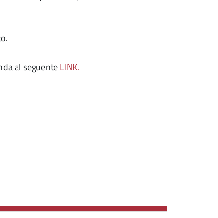
to.
manda al seguente
LINK.