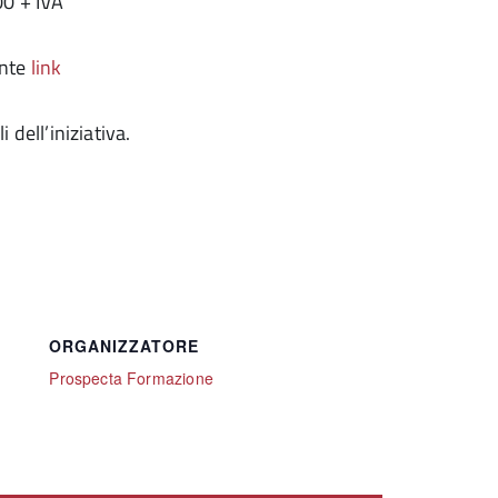
00 + IVA
ente
link
 dell’iniziativa.
ORGANIZZATORE
Prospecta Formazione