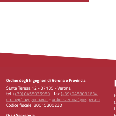
Ordine degli Ingegneri di Verona e Provincia
Santa Teresa 12 - 37135 - Verona
tel.
(+39) 0458035959
- fax
(+39) 0458031634
ordine@ingegneri.vr.it
-
ordine.verona@ingpec.eu
Codice fiscale:
80015800230
Orari Segreteria