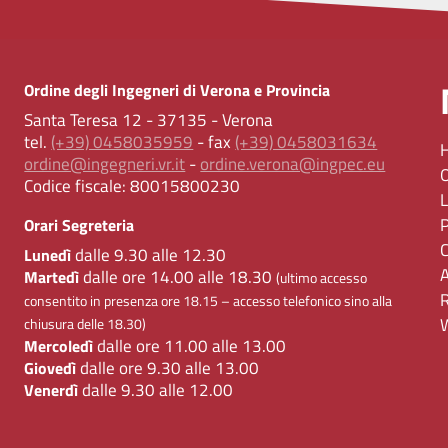
Ordine degli Ingegneri di Verona e Provincia
Santa Teresa 12 - 37135 - Verona
tel.
(+39) 0458035959
- fax
(+39) 0458031634
ordine@ingegneri.vr.it
-
ordine.verona@ingpec.eu
Codice fiscale:
80015800230
Orari Segreteria
dalle 9.30 alle 12.30
Lunedì
dalle ore 14.00 alle 18.30
Martedì
(ultimo accesso
consentito in presenza ore 18.15 – accesso telefonico sino alla
chiusura delle 18.30)
dalle ore 11.00 alle 13.00
Mercoledì
dalle ore 9.30 alle 13.00
Giovedì
dalle 9.30 alle 12.00
Venerdì