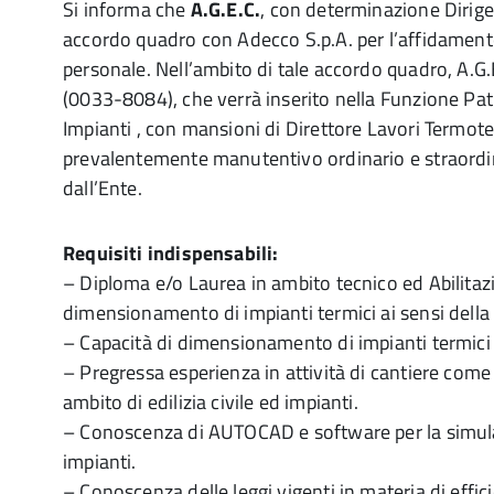
Si informa che
A.G.E.C.
, con determinazione Dirig
accordo quadro con Adecco S.p.A. per l’affidamento d
personale. Nell’ambito di tale accordo quadro, A.G.
(0033-8084), che verrà inserito nella Funzione Pat
Impianti , con mansioni di Direttore Lavori Termotec
prevalentemente manutentivo ordinario e straordina
dall’Ente.
Requisiti indispensabili:
– Diploma e/o Laurea in ambito tecnico ed Abilitazi
dimensionamento di impianti termici ai sensi dell
– Capacità di dimensionamento di impianti termici i
– Pregressa esperienza in attività di cantiere come 
ambito di edilizia civile ed impianti.
– Conoscenza di AUTOCAD e software per la simula
impianti.
– Conoscenza delle leggi vigenti in materia di effic