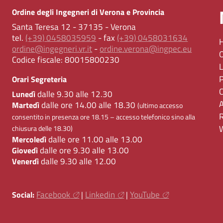
Ordine degli Ingegneri di Verona e Provincia
Santa Teresa 12 - 37135 - Verona
tel.
(+39) 0458035959
- fax
(+39) 0458031634
ordine@ingegneri.vr.it
-
ordine.verona@ingpec.eu
Codice fiscale:
80015800230
Orari Segreteria
dalle 9.30 alle 12.30
Lunedì
dalle ore 14.00 alle 18.30
Martedì
(ultimo accesso
consentito in presenza ore 18.15 – accesso telefonico sino alla
chiusura delle 18.30)
dalle ore 11.00 alle 13.00
Mercoledì
dalle ore 9.30 alle 13.00
Giovedì
dalle 9.30 alle 12.00
Venerdì
Facebook
Linkedin
YouTube
Social:
|
|