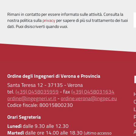
Rimani in contatto per essere informato sulle attività. Consulta la
nostra politica sulla
privacy
per sapere di più sul trattamento dei tuoi
dati. Puoi disiscriverti quando vuoi.
Ordine degli Ingegneri di Verona e Provincia
Santa Teresa 12 - 37135 - Verona
tel.
(+39) 0458035959
- fax
(+39) 0458031634
ordine@ingegneri.vr.it
-
ordine.verona@ingpec.eu
Codice fiscale:
80015800230
Orari Segreteria
dalle 9.30 alle 12.30
Lunedì
dalle ore 14.00 alle 18.30
Martedì
(ultimo accesso