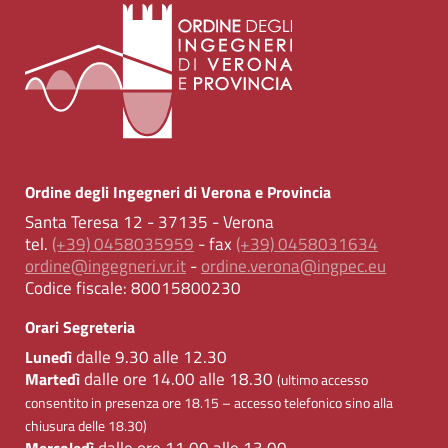
Ordine degli Ingegneri di Verona e Provincia
Santa Teresa 12 - 37135 - Verona
tel.
(+39) 0458035959
- fax
(+39) 0458031634
ordine@ingegneri.vr.it
-
ordine.verona@ingpec.eu
Codice fiscale:
80015800230
Orari Segreteria
dalle 9.30 alle 12.30
Lunedì
dalle ore 14.00 alle 18.30
Martedì
(ultimo accesso
consentito in presenza ore 18.15 – accesso telefonico sino alla
chiusura delle 18.30)
dalle ore 11.00 alle 13.00
Mercoledì