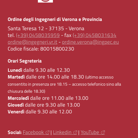
Ordine degli Ingegneri di Verona e Provincia
Santa Teresa 12 - 37135 - Verona
tel.
(+39) 0458035959
- fax
(+39) 0458031634
ordine@ingegneri.vr.it
-
ordine.verona@ingpec.eu
Codice fiscale:
80015800230
Orari Segreteria
dalle 9.30 alle 12.30
Lunedì
dalle ore 14.00 alle 18.30
Martedì
(ultimo accesso
consentito in presenza ore 18.15 – accesso telefonico sino alla
chiusura delle 18.30)
dalle ore 11.00 alle 13.00
Mercoledì
dalle ore 9.30 alle 13.00
Giovedì
dalle 9.30 alle 12.00
Venerdì
Facebook
Linkedin
YouTube
Social:
|
|