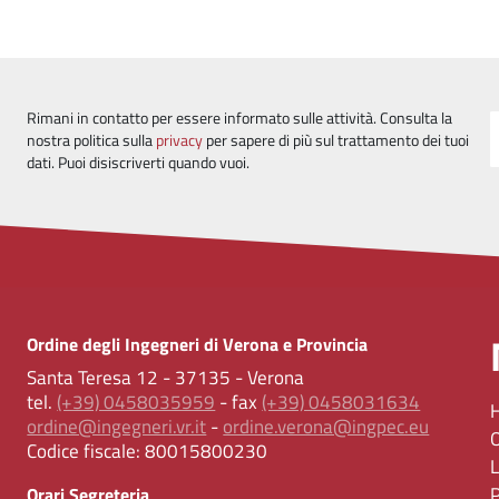
Rimani in contatto per essere informato sulle attività. Consulta la
nostra politica sulla
privacy
per sapere di più sul trattamento dei tuoi
dati. Puoi disiscriverti quando vuoi.
Ordine degli Ingegneri di Verona e Provincia
Santa Teresa 12 - 37135 - Verona
tel.
(+39) 0458035959
- fax
(+39) 0458031634
ordine@ingegneri.vr.it
-
ordine.verona@ingpec.eu
Codice fiscale:
80015800230
Orari Segreteria