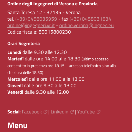
Ordine degli Ingegneri di Verona e Provincia
Santa Teresa 12 - 37135 - Verona
tel.
(+39) 0458035959
- fax
(+39) 0458031634
ordine@ingegneri.vr.it
-
ordine.verona@ingpec.eu
Codice fiscale:
80015800230
Orari Segreteria
dalle 9.30 alle 12.30
Lunedì
dalle ore 14.00 alle 18.30
Martedì
(ultimo accesso
consentito in presenza ore 18.15 – accesso telefonico sino alla
chiusura delle 18.30)
dalle ore 11.00 alle 13.00
Mercoledì
dalle ore 9.30 alle 13.00
Giovedì
dalle 9.30 alle 12.00
Venerdì
Facebook
Linkedin
YouTube
Social:
|
|
Menu