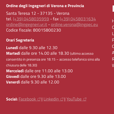
Ordine degli Ingegneri di Verona e Provincia
Santa Teresa 12 - 37135 - Verona
tel.
(+39) 0458035959
- fax
(+39) 0458031634
ordine@ingegneri.vr.it
-
ordine.verona@ingpec.eu
Codice fiscale:
80015800230
Orari Segreteria
dalle 9.30 alle 12.30
Lunedì
dalle ore 14.00 alle 18.30
Martedì
(ultimo accesso
consentito in presenza ore 18.15 – accesso telefonico sino alla
chiusura delle 18.30)
dalle ore 11.00 alle 13.00
Mercoledì
dalle ore 9.30 alle 13.00
Giovedì
dalle 9.30 alle 12.00
Venerdì
Facebook
Linkedin
YouTube
Social:
|
|