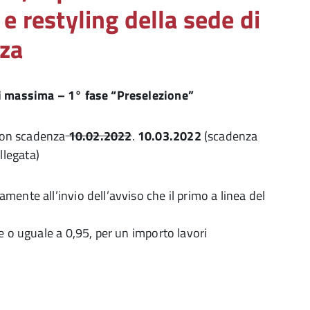
e restyling della sede di
nza
di massima – 1° fase “Preselezione”
 con scadenza
10.02.2022
.
10.03.2022
(scadenza
legata)
ente all’invio dell’avviso che il primo a linea del
e o uguale a 0,95, per un importo lavori