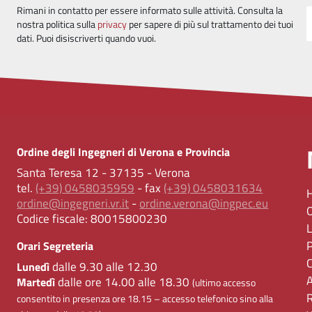
Rimani in contatto per essere informato sulle attività. Consulta la
nostra politica sulla
privacy
per sapere di più sul trattamento dei tuoi
dati. Puoi disiscriverti quando vuoi.
Ordine degli Ingegneri di Verona e Provincia
Santa Teresa 12 - 37135 - Verona
tel.
(+39) 0458035959
- fax
(+39) 0458031634
ordine@ingegneri.vr.it
-
ordine.verona@ingpec.eu
Codice fiscale:
80015800230
Orari Segreteria
dalle 9.30 alle 12.30
Lunedì
dalle ore 14.00 alle 18.30
Martedì
(ultimo accesso
consentito in presenza ore 18.15 – accesso telefonico sino alla