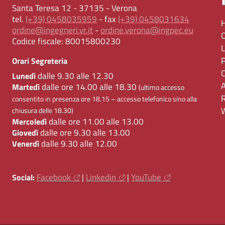
Santa Teresa 12 - 37135 - Verona
tel.
(+39) 0458035959
- fax
(+39) 0458031634
ordine@ingegneri.vr.it
-
ordine.verona@ingpec.eu
Codice fiscale:
80015800230
Orari Segreteria
dalle 9.30 alle 12.30
Lunedì
dalle ore 14.00 alle 18.30
Martedì
(ultimo accesso
consentito in presenza ore 18.15 – accesso telefonico sino alla
chiusura delle 18.30)
dalle ore 11.00 alle 13.00
Mercoledì
dalle ore 9.30 alle 13.00
Giovedì
dalle 9.30 alle 12.00
Venerdì
Facebook
Linkedin
YouTube
Social:
|
|