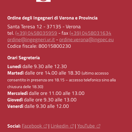
Ordine degli Ingegneri di Verona e Provincia
Santa Teresa 12 - 37135 - Verona
tel.
(+39) 0458035959
- fax
(+39) 0458031634
ordine@ingegneri.vr.it
-
ordine.verona@ingpec.eu
Codice fiscale:
80015800230
Orari Segreteria
dalle 9.30 alle 12.30
Lunedì
dalle ore 14.00 alle 18.30
Martedì
(ultimo accesso
consentito in presenza ore 18.15 – accesso telefonico sino alla
chiusura delle 18.30)
dalle ore 11.00 alle 13.00
Mercoledì
dalle ore 9.30 alle 13.00
Giovedì
dalle 9.30 alle 12.00
Venerdì
Facebook
Linkedin
YouTube
Social:
|
|