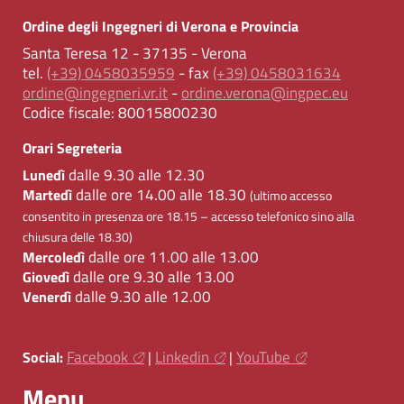
Ordine degli Ingegneri di Verona e Provincia
Santa Teresa 12 - 37135 - Verona
tel.
(+39) 0458035959
- fax
(+39) 0458031634
ordine@ingegneri.vr.it
-
ordine.verona@ingpec.eu
Codice fiscale:
80015800230
Orari Segreteria
dalle 9.30 alle 12.30
Lunedì
dalle ore 14.00 alle 18.30
Martedì
(ultimo accesso
consentito in presenza ore 18.15 – accesso telefonico sino alla
chiusura delle 18.30)
dalle ore 11.00 alle 13.00
Mercoledì
dalle ore 9.30 alle 13.00
Giovedì
dalle 9.30 alle 12.00
Venerdì
Facebook
Linkedin
YouTube
Social:
|
|
Menu