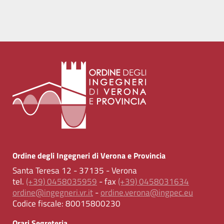
Ordine degli Ingegneri di Verona e Provincia
Santa Teresa 12 - 37135 - Verona
tel.
(+39) 0458035959
- fax
(+39) 0458031634
ordine@ingegneri.vr.it
-
ordine.verona@ingpec.eu
Codice fiscale:
80015800230
Orari Segreteria