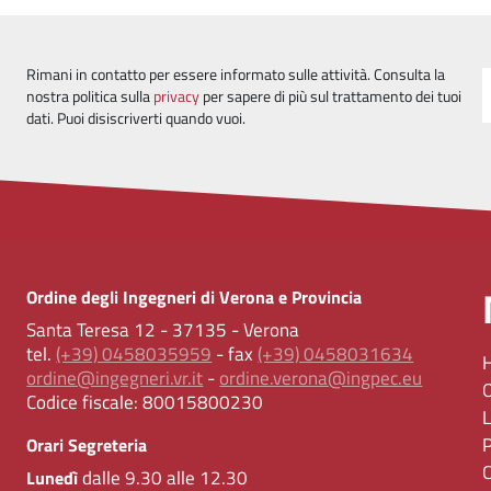
Rimani in contatto per essere informato sulle attività. Consulta la
nostra politica sulla
privacy
per sapere di più sul trattamento dei tuoi
dati. Puoi disiscriverti quando vuoi.
Ordine degli Ingegneri di Verona e Provincia
Santa Teresa 12 - 37135 - Verona
tel.
(+39) 0458035959
- fax
(+39) 0458031634
ordine@ingegneri.vr.it
-
ordine.verona@ingpec.eu
Codice fiscale:
80015800230
Orari Segreteria
dalle 9.30 alle 12.30
Lunedì