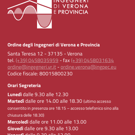
Ordine degli Ingegneri di Verona e Provincia
Santa Teresa 12 - 37135 - Verona
tel.
(+39) 0458035959
- fax
(+39) 0458031634
ordine@ingegneri.vr.it
-
ordine.verona@ingpec.eu
Codice fiscale:
80015800230
Orari Segreteria
dalle 9.30 alle 12.30
Lunedì
dalle ore 14.00 alle 18.30
Martedì
(ultimo accesso
consentito in presenza ore 18.15 – accesso telefonico sino alla
chiusura delle 18.30)
dalle ore 11.00 alle 13.00
Mercoledì
dalle ore 9.30 alle 13.00
Giovedì
dalle 9.30 alle 12.00
Venerdì