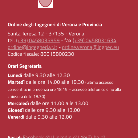
Ordine degli Ingegneri di Verona e Provincia
Santa Teresa 12 - 37135 - Verona
tel.
(+39) 0458035959
- fax
(+39) 0458031634
ordine@ingegneri.vr.it
-
ordine.verona@ingpec.eu
Codice fiscale:
80015800230
Orari Segreteria
dalle 9.30 alle 12.30
Lunedì
dalle ore 14.00 alle 18.30
Martedì
(ultimo accesso
consentito in presenza ore 18.15 – accesso telefonico sino alla
chiusura delle 18.30)
dalle ore 11.00 alle 13.00
Mercoledì
dalle ore 9.30 alle 13.00
Giovedì
dalle 9.30 alle 12.00
Venerdì
Facebook
Linkedin
YouTube
Social:
|
|