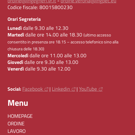
ordine@ingegneri.vr.it
-
ordine.verona@ingpec.eu
Codice fiscale:
80015800230
Orari Segreteria
dalle 9.30 alle 12.30
Lunedì
dalle ore 14.00 alle 18.30
Martedì
(ultimo accesso
consentito in presenza ore 18.15 – accesso telefonico sino alla
chiusura delle 18.30)
dalle ore 11.00 alle 13.00
Mercoledì
dalle ore 9.30 alle 13.00
Giovedì
dalle 9.30 alle 12.00
Venerdì
Facebook
Linkedin
YouTube
Social:
|
|
Menu
HOMEPAGE
ORDINE
LAVORO